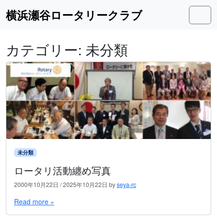
Skip to content
Skip to footer
横浜瀬谷ロータリークラブ
Men
カテゴリー:
未分類
未分類
ロータリ活動纏め写真
2000年10月22日
/
2025年10月22日
by
seya-rc
Read more »