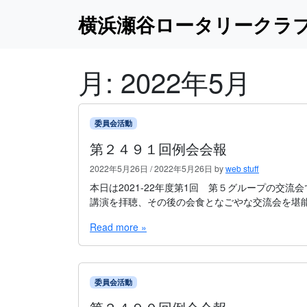
Skip to content
Skip to footer
横浜瀬谷ロータリークラ
月:
2022年5月
委員会活動
第２４９１回例会会報
2022年5月26日
/
2022年5月26日
by
web stuff
本日は2021-22年度第1回 第５グループの交
講演を拝聴、その後の会食となごやな交流会を堪
Read more »
委員会活動