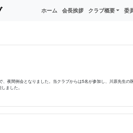
ブ
ホーム
会長挨拶
クラブ概要
委
流会で、夜間例会となりました。当クラブからは5名が参加し、川原先生の
能しました。